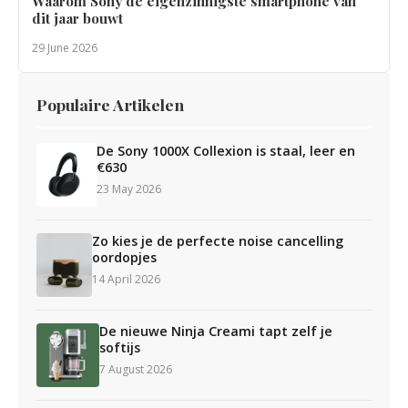
Waarom Sony de eigenzinnigste smartphone van
dit jaar bouwt
29 June 2026
Populaire Artikelen
De Sony 1000X Collexion is staal, leer en
€630
23 May 2026
Zo kies je de perfecte noise cancelling
oordopjes
14 April 2026
De nieuwe Ninja Creami tapt zelf je
softijs
7 August 2026