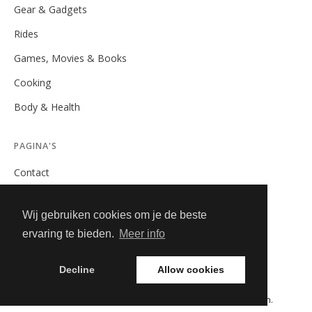
Gear & Gadgets
Rides
Games, Movies & Books
Cooking
Body & Health
PAGINA'S
Contact
Privacybeleid
Wij gebruiken cookies om je de beste
Algemene Voorwaarden
ervaring te bieden.
Meer info
Adverteren
Decline
Allow cookies
© 2026 GearAndGadgets.nl. Alle rechten voorbehouden.