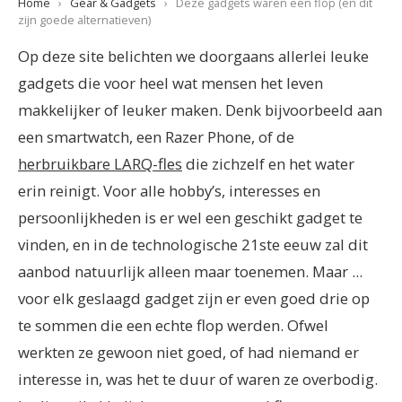
Home
›
Gear & Gadgets
›
Deze gadgets waren een flop (en dit
zijn goede alternatieven)
Op deze site belichten we doorgaans allerlei leuke
gadgets die voor heel wat mensen het leven
makkelijker of leuker maken. Denk bijvoorbeeld aan
een smartwatch, een Razer Phone, of de
herbruikbare LARQ-fles
die zichzelf en het water
erin reinigt.
Voor alle hobby’s, interesses en
persoonlijkheden is er wel een geschikt gadget te
vinden, en in de technologische 21
ste
eeuw zal dit
aanbod natuurlijk alleen maar toenemen. Maar ...
voor elk geslaagd gadget zijn er even goed drie op
te sommen die een echte flop werden.
Ofwel
werkten ze gewoon niet goed, of had niemand er
interesse in, was het te duur of waren ze overbodig.