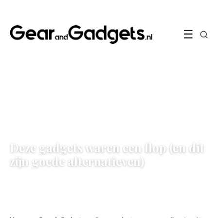
☰
GEAR & GADGETS
Deze gadgets waren een flop (en dit
zijn goede alternatieven)
7 January 2022
·
6 min leestijd