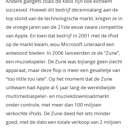
Andere gadgets zoals de Xbox zijn ook extreem
succesvol.
Hoewel dit bedrijf decennialang aan de
top stond van de technologische markt, kregen ze in
de vroege jaren van de 21
ste
eeuw zware competitie
van Apple. En toen dat bedrijf in 2001 met de iPod
op de markt kwam, wou Microsoft uiteraard een
antwoord bieden.
In 2006 lanceerden ze de “Zune”,
een muziekspeler. De Zune was bijlange geen slecht
apparaat, maar deze flop is meer een gevalletje van
“too little too late”.
Op het moment dat de Zune
uitkwam had Apple al 5 jaar lang de wereldwijde
multimediaspeler- en muziekdownloadmarkt
onder controle, met meer dan 100 miljoen
verkochte iPods. De Zune deed het iets minder
goed, met de dato een totale verkoop van 2 miljoen