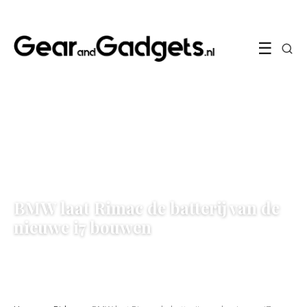
☰
RIDES
BMW laat Rimac de batterij van de
nieuwe i7 bouwen
18 April 2026
·
6 min leestijd