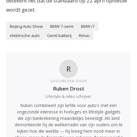
betekent het dat de standaard op 22 april opnieuw
wordt gezet.
Beijing Auto Show
BMW 7-serie
BMW i7
elektrische auto
Gen6 batterij
Rimac
R
GESCHREVEN DOOR
Ruben Drost
Lifestyle & rides schrijver
Ruben combineert zijn liefde voor auto's met een
ongezonde interesse in horloges en lifestyle-gadgets
die zijn bankrekening maandelijks bevestigt. Als kind
demonteerde hij de wekkerradio van zijn ouders om te
kijken hoe die werkte — hij kreeg hem nooit meer in