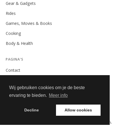
Gear & Gadgets
Rides
Games, Movies & Books
Cooking
Body & Health
PAGINA'S
Contact
Privacybeleid
Wij gebruiken cookies om je de beste
Algemene Voorwaarden
ervaring te bieden.
Meer info
Adverteren
Decline
Allow cookies
© 2026 GearAndGadgets.nl. Alle rechten voorbehouden.